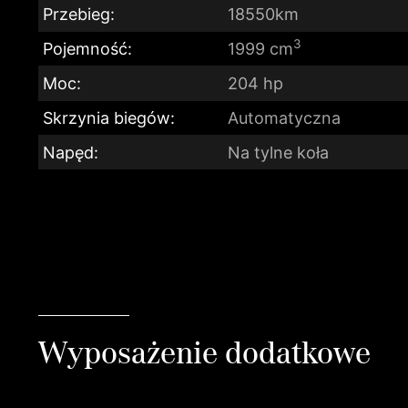
Przebieg:
18550km
3
Pojemność:
1999 cm
Moc:
204 hp
Skrzynia biegów:
Automatyczna
Napęd:
Na tylne koła
Wyposażenie dodatkowe