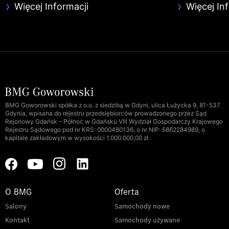
Więcej Informacji
Więcej In
BMG Goworowski spółka z o.o. z siedzibą w Gdyni, ulica Łużycka 9, 81-537
Gdynia, wpisana do rejestru przedsiębiorców prowadzonego przez Sąd
Rejonowy Gdańsk – Północ w Gdańsku VIII Wydział Gospodarczy Krajowego
Rejestru Sądowego pod nr KRS: 0000480136, o nr NIP: 5862284989, o
kapitale zakładowym w wysokości 1.000.000,00 zł.
O BMG
Oferta
Salony
Samochody nowe
Kontakt
Samochody używane