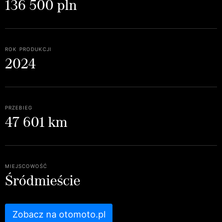
136 500 pln
rok produkcji
2024
przebieg
47 601 km
miejscowość
Śródmieście
Zobacz na otomoto.pl