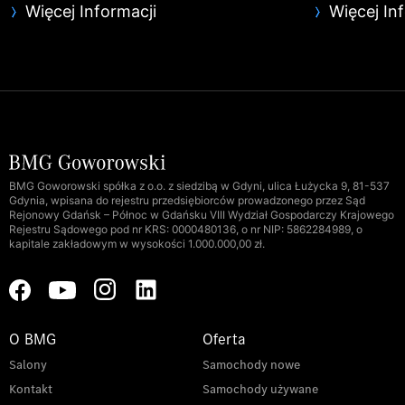
Więcej Informacji
Więcej In
BMG Goworowski spółka z o.o. z siedzibą w Gdyni, ulica Łużycka 9, 81-537
Gdynia, wpisana do rejestru przedsiębiorców prowadzonego przez Sąd
Rejonowy Gdańsk – Północ w Gdańsku VIII Wydział Gospodarczy Krajowego
Rejestru Sądowego pod nr KRS: 0000480136, o nr NIP: 5862284989, o
kapitale zakładowym w wysokości 1.000.000,00 zł.
O BMG
Oferta
Salony
Samochody nowe
Kontakt
Samochody używane