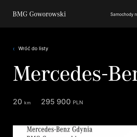
Samochody 
Wróć do listy
Mercedes-Be
20
295 900
pln
km