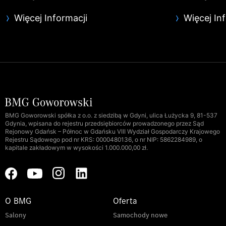
Więcej Informacji
Więcej In
BMG Goworowski spółka z o.o. z siedzibą w Gdyni, ulica Łużycka 9, 81-537
Gdynia, wpisana do rejestru przedsiębiorców prowadzonego przez Sąd
Rejonowy Gdańsk – Północ w Gdańsku VIII Wydział Gospodarczy Krajowego
Rejestru Sądowego pod nr KRS: 0000480136, o nr NIP: 5862284989, o
kapitale zakładowym w wysokości 1.000.000,00 zł.
O BMG
Oferta
Salony
Samochody nowe