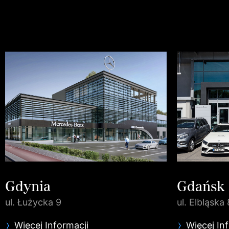
Gdynia
Gdańsk
ul. Łużycka 9
ul. Elbląska 
Więcej Informacji
Więcej In