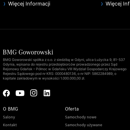
Więcej Informacji
Więcej In
BMG Goworowski spółka z o.o. z siedzibą w Gdyni, ulica Łużycka 9, 81-537
Gdynia, wpisana do rejestru przedsiębiorców prowadzonego przez Sąd
Rejonowy Gdańsk – Północ w Gdańsku VIII Wydział Gospodarczy Krajowego
Rejestru Sądowego pod nr KRS: 0000480136, o nr NIP: 5862284989, o
kapitale zakładowym w wysokości 1.000.000,00 zł.
O BMG
Oferta
Salony
Samochody nowe
Kontakt
Samochody używane