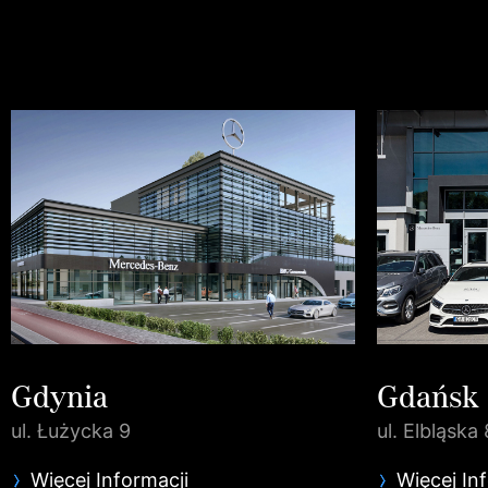
Gdynia
Gdańsk
ul. Łużycka 9
ul. Elbląska 
Więcej Informacji
Więcej In