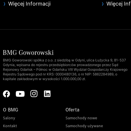
Więcej Informacji
Więcej In
BMG Goworowski spółka z o.o. z siedzibą w Gdyni, ulica Łużycka 9, 81-537
Gdynia, wpisana do rejestru przedsiębiorców prowadzonego przez Sąd
Rejonowy Gdańsk – Północ w Gdańsku VIII Wydział Gospodarczy Krajowego
Rejestru Sądowego pod nr KRS: 0000480136, o nr NIP: 5862284989, o
kapitale zakładowym w wysokości 1.000.000,00 zł.
O BMG
Oferta
Salony
Samochody nowe
Kontakt
Samochody używane