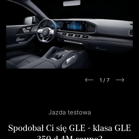
1
/
7
Jazda testowa
Spodobał Ci się GLE - klasa GLE
350 d 4M coupe?