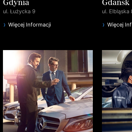
Gdynia
Gdańsk
ul. Łużycka 9
ul. Elbląska 
Więcej Informacji
Więcej In