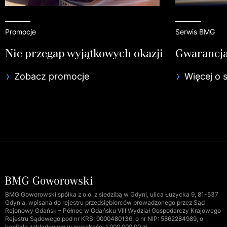
Promocje
Serwis BMG
Nie przegap wyjątkowych okazji
Gwarancja
Zobacz promocje
Więcej o 
BMG Goworowski spółka z o.o. z siedzibą w Gdyni, ulica Łużycka 9, 81-537
Gdynia, wpisana do rejestru przedsiębiorców prowadzonego przez Sąd
Rejonowy Gdańsk – Północ w Gdańsku VIII Wydział Gospodarczy Krajowego
Rejestru Sądowego pod nr KRS: 0000480136, o nr NIP: 5862284989, o
kapitale zakładowym w wysokości 1.000.000,00 zł.