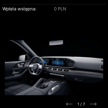
Wpłata wstępna:
0 PLN
1
/
7