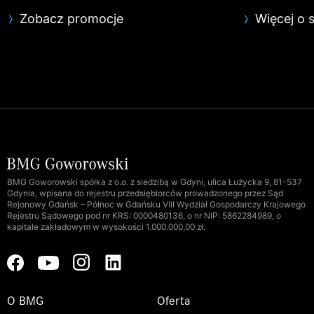
Zobacz promocje
Więcej o 
BMG Goworowski spółka z o.o. z siedzibą w Gdyni, ulica Łużycka 9, 81-537
Gdynia, wpisana do rejestru przedsiębiorców prowadzonego przez Sąd
Rejonowy Gdańsk – Północ w Gdańsku VIII Wydział Gospodarczy Krajowego
Rejestru Sądowego pod nr KRS: 0000480136, o nr NIP: 5862284989, o
kapitale zakładowym w wysokości 1.000.000,00 zł.
O BMG
Oferta