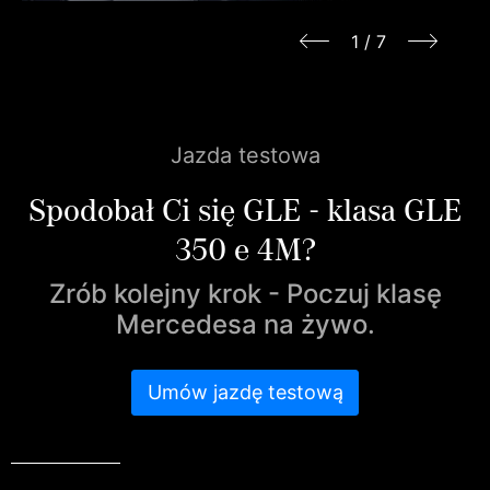
1
/
7
Jazda testowa
Spodobał Ci się GLE - klasa GLE
350 e 4M?
Zrób kolejny krok - Poczuj klasę
Mercedesa na żywo.
Umów jazdę testową