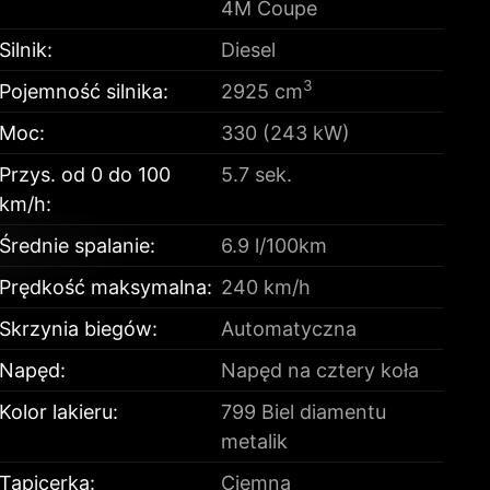
4M Coupe
Silnik:
Diesel
3
Pojemność silnika:
2925 cm
Moc:
330 (243 kW)
Przys. od 0 do 100
5.7 sek.
km/h:
Średnie spalanie:
6.9 l/100km
Prędkość maksymalna:
240 km/h
Skrzynia biegów:
Automatyczna
Napęd:
Napęd na cztery koła
Kolor lakieru:
799 Biel diamentu
metalik
Tapicerka:
Ciemna