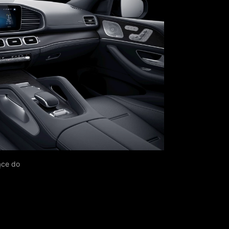
ące do