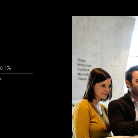
e 1%
e
N