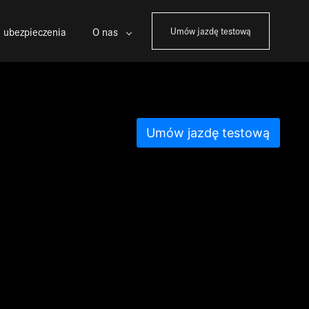
 ubezpieczenia
O nas
Umów jazdę testową
Umów jazdę testową