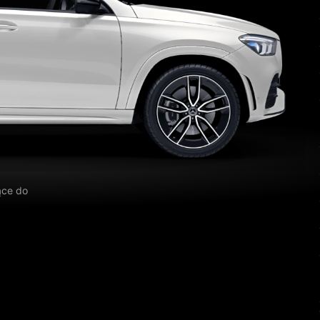
ące do