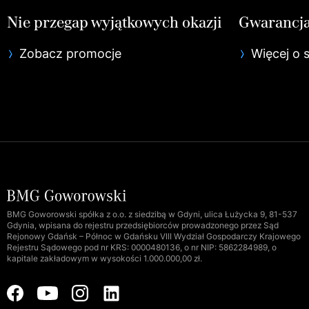
Nie przegap wyjątkowych okazji
Gwarancja
Zobacz promocje
Więcej o 
BMG Goworowski spółka z o.o. z siedzibą w Gdyni, ulica Łużycka 9, 81-537
Gdynia, wpisana do rejestru przedsiębiorców prowadzonego przez Sąd
Rejonowy Gdańsk – Północ w Gdańsku VIII Wydział Gospodarczy Krajowego
Rejestru Sądowego pod nr KRS: 0000480136, o nr NIP: 5862284989, o
kapitale zakładowym w wysokości 1.000.000,00 zł.