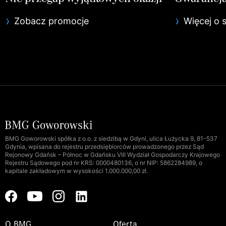
Zobacz promocje
Więcej o 
BMG Goworowski spółka z o.o. z siedzibą w Gdyni, ulica Łużycka 9, 81-537
Gdynia, wpisana do rejestru przedsiębiorców prowadzonego przez Sąd
Rejonowy Gdańsk – Północ w Gdańsku VIII Wydział Gospodarczy Krajowego
Rejestru Sądowego pod nr KRS: 0000480136, o nr NIP: 5862284989, o
kapitale zakładowym w wysokości 1.000.000,00 zł.
O BMG
Oferta